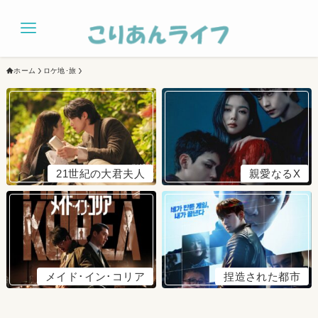
ホーム
ロケ地･旅
21世紀の大君夫人
親愛なるX
メイド･イン･コリア
捏造された都市