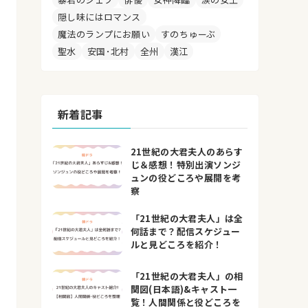
隠し味にはロマンス
魔法のランプにお願い
すのちゅーぶ
聖水
安国･北村
全州
漢江
新着記事
21世紀の大君夫人のあらす
じ＆感想！特別出演ソンジ
ュンの役どころや展開を考
察
「21世紀の大君夫人」は全
何話まで？配信スケジュー
ルと見どころを紹介！
「21世紀の大君夫人」の相
関図(日本語)&キャスト一
覧！人間関係と役どころを