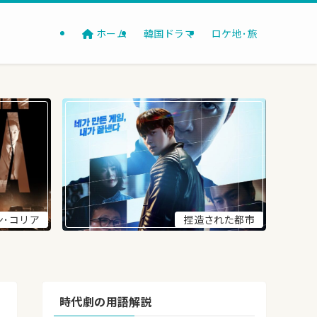
ホーム
韓国ドラマ
ロケ地･旅
ン･コリア
捏造された都市
時代劇の用語解説