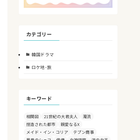
カテゴリー
韓国ドラマ
ロケ地･旅
キーワード
相関図
21世紀の大君夫人
濁流
捏造された都市
親愛なるX
メイド・イン・コリア
テプン商事
暴君のシェフ
俳優
女神降臨
涙の女王