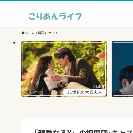
ホーム
韓国ドラマ
21世紀の大君夫人
「親愛なるX」の相関図･キャ